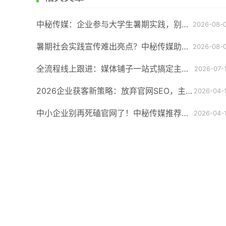
中秘传媒：企业参与大学生暑期实践，别让宣传环节拖了后腿
2026-08-
‌暑期社会实践宣传难出亮点？中秘传媒助您实现高校活动声量做破圈
2026-08-
全流程线上跟进：媒体铺子一站式搞定主流报纸理论版投稿全环节
2026-07-
2026企业获客新策略：放弃官网SEO，主攻搜狐/百家号矩阵（中秘传媒）
2026-04-
中小企业别再死磕官网了！中秘传媒推荐双平台矩阵获客法
2026-04-