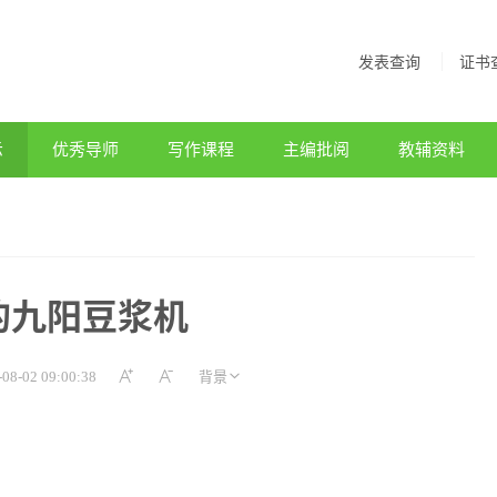
发表查询
证书
示
优秀导师
写作课程
主编批阅
教辅资料
的九阳豆浆机
-08-02 09:00:38